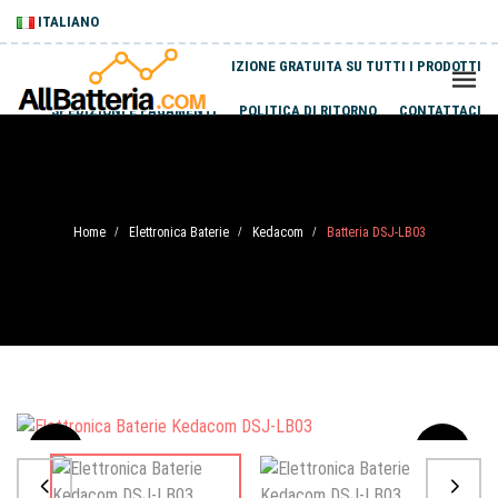
ITALIANO
SPEDIZIONE GRATUITA SU TUTTI I PRODOTTI
SPEDIZIONI E PAGAMENTI
POLITICA DI RITORNO
CONTATTACI
Home
Elettronica Baterie
Kedacom
Batteria DSJ-LB03
/
/
/
Sale
-20%