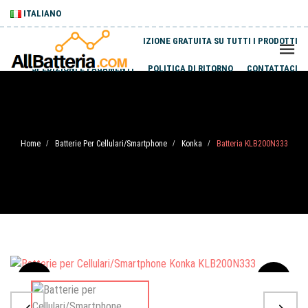
ITALIANO
SPEDIZIONE GRATUITA SU TUTTI I PRODOTTI
SPEDIZIONI E PAGAMENTI
POLITICA DI RITORNO
CONTATTACI
Home
Batterie Per Cellulari/Smartphone
Konka
Batteria KLB200N333
/
/
/
Sale
-20%