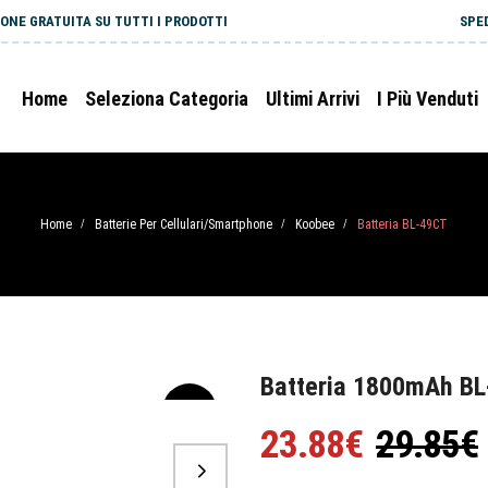
ONE GRATUITA SU TUTTI I PRODOTTI
SPE
Home
Seleziona Categoria
Ultimi Arrivi
I Più Venduti
Home
Batterie Per Cellulari/Smartphone
Koobee
Batteria BL-49CT
/
/
/
Batteria 1800mAh BL
-20%
23.88€
29.85€