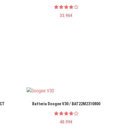
33.96€
9CT
Batteria Doogee V30 / BAT22M2310800
Batt
40.99€