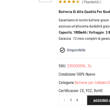
( Pepolarità )
Batteria Di Alta Qualità Per Ko
Garantiamo le nostre batterie grazie a
assicura un’altissima durabilità grazi
Capacità: 1800mAh | Voltaggio: 3.8
Garanzia : 12 mesi completi di garanz
SKU:
23KOO0096_Te
Condizione:100% Nuovo
Categorie:
Batterie per Cellulari
Certificazion:
CE, FCC, RoHS
-
+
AGGIUNGI 