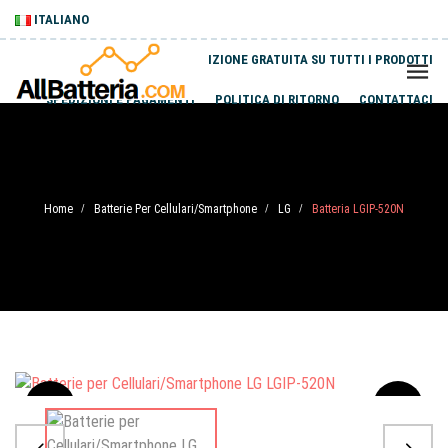
ITALIANO
SPEDIZIONE GRATUITA SU TUTTI I PRODOTTI
SPEDIZIONI E PAGAMENTI
POLITICA DI RITORNO
CONTATTACI
Home
Batterie Per Cellulari/Smartphone
LG
Batteria LGIP-520N
/
/
/
Sale
-20%