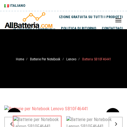
ITALIANO
SPEDIZIONE GRATUITA SU TUTTI I PRODOTTI
SPEDIZIONI E PAGAMENTI
POLITICA DI RITORNO
CONTATTACI
Home
Batterie Per Notebook
Lenovo
Batteria SB10F46441
/
/
/
Sale
-20%