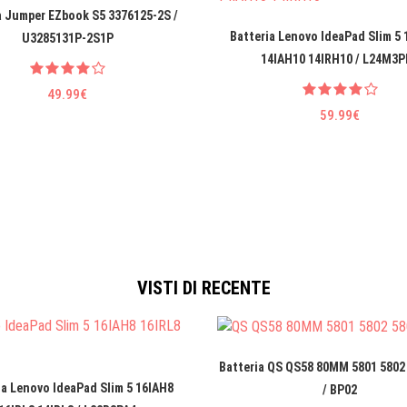
a Jumper EZbook S5 3376125-2S /
Batteria Lenovo IdeaPad Slim 5
U3285131P-2S1P
14IAH10 14IRH10 / L24M3P
49.99€
59.99€
VISTI DI RECENTE
Batteria QS QS58 80MM 5801 5802
ia Lenovo IdeaPad Slim 5 16IAH8
/ BP02