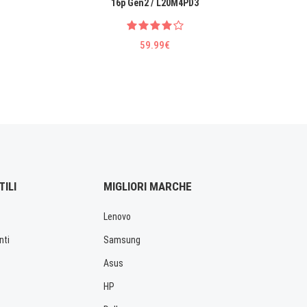
16p Gen2 / L20M4PD3
Machine
59.99€
TILI
MIGLIORI MARCHE
Lenovo
nti
Samsung
Asus
HP