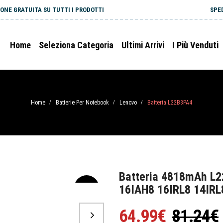
ONE GRATUITA SU TUTTI I PRODOTTI
SPE
Home
Seleziona Categoria
Ultimi Arrivi
I Più Venduti
Home
Batterie Per Notebook
Lenovo
Batteria L22B3PA4
/
/
/
Batteria 4818mAh L2
16IAH8 16IRL8 14IRL
-20%
64.99€
81.24€