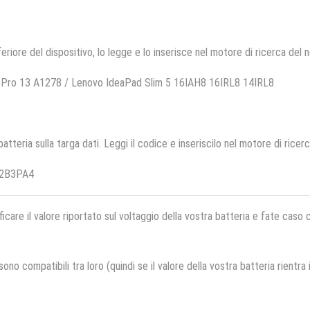
feriore del dispositivo, lo legge e lo inserisce nel motore di ricerca del 
 Pro 13 A1278 / Lenovo IdeaPad Slim 5 16IAH8 16IRL8 14IRL8
 batteria sulla targa dati. Leggi il codice e inseriscilo nel motore di ricer
22B3PA4
ficare il valore riportato sul voltaggio della vostra batteria e fate caso
no compatibili tra loro (quindi se il valore della vostra batteria rientra