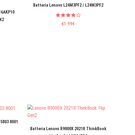
Batteria Lenovo L24M3PF2 / L24M3PF2
Batteri
 16AKP10
K2
61.99€
 5803 8001
Batteria Lenovo R9000X 2021R ThinkBook
Batt