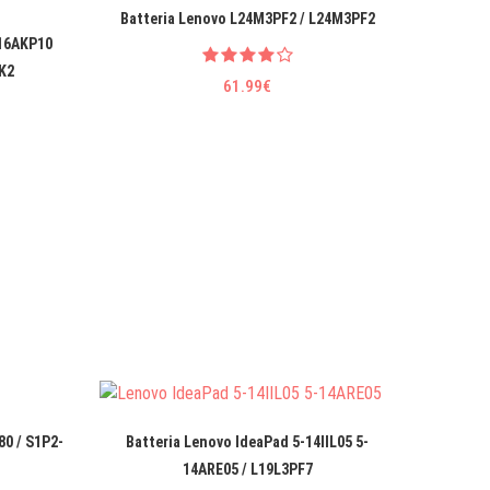
Batteria Lenovo L24M3PF2 / L24M3PF2
Batteri
 16AKP10
K2
61.99€
80 / S1P2-
Batteria Lenovo IdeaPad 5-14IIL05 5-
Batteria 
14ARE05 / L19L3PF7