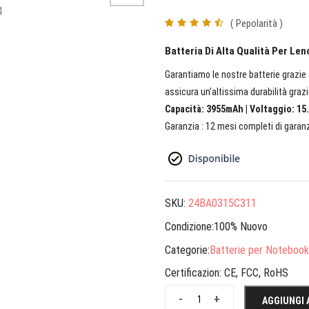
( Pepolarità )
Batteria Di Alta Qualità Per L
Garantiamo le nostre batterie grazie a
assicura un’altissima durabilità grazi
Capacità: 3955mAh | Voltaggio: 15.
Garanzia : 12 mesi completi di garanz
SKU:
24BA0315C311
Condizione:100% Nuovo
Categorie:
Batterie per Notebook
Certificazion:
CE, FCC, RoHS
-
+
AGGIUNGI 