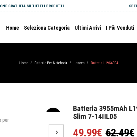
ONE GRATUITA SU TUTTI I PRODOTTI
SPE
Home
Seleziona Categoria
Ultimi Arrivi
I Più Venduti
Home
Batterie Per Notebook
Lenovo
Batteria L19C4PF4
/
/
/
Batteria 3955mAh L1
Slim 7-14IIL05
-20%
49.99€
62.49€