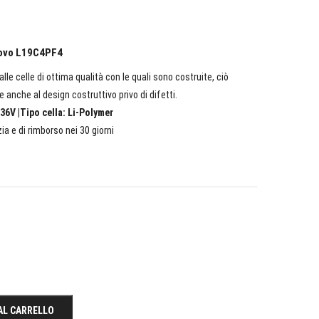
enovo L19C4PF4
lle celle di ottima qualità con le quali sono costruite, ciò
e anche al design costruttivo privo di difetti.
36V |Tipo cella: Li-Polymer
ia e di rimborso nei 30 giorni
AL CARRELLO