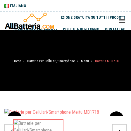
ITALIANO
SPEDIZIONE GRATUITA SU TUTTI I PRODOTTI
SPEDIZIONI E PAGAMENTI
POLITICA DI RITORNO
CONTATTACI
Home
Batterie Per Cellulari/Smartphone
Meitu
Batteria MB1718
/
/
/
Sale
-20%