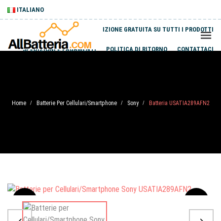
ITALIANO
SPEDIZIONE GRATUITA SU TUTTI I PRODOTTI
SPEDIZIONI E PAGAMENTI
POLITICA DI RITORNO
CONTATTACI
Home
Batterie Per Cellulari/Smartphone
Sony
Batteria USATIA289AFN2
/
/
/
Sale
-20%