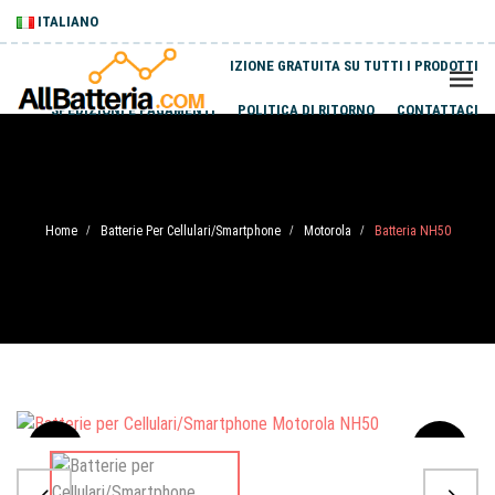
ITALIANO
SPEDIZIONE GRATUITA SU TUTTI I PRODOTTI
SPEDIZIONI E PAGAMENTI
POLITICA DI RITORNO
CONTATTACI
Home
Batterie Per Cellulari/Smartphone
Motorola
Batteria NH50
/
/
/
Sale
-20%