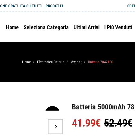
ONE GRATUITA SU TUTTI I PRODOTTI
SPE
Home
Seleziona Categoria
Ultimi Arrivi
I Più Venduti
Home
Elettronica Baterie
Myndar
Batteria 7847100
/
/
/
Batteria 5000mAh 7
-20%
41.99€
52.49€