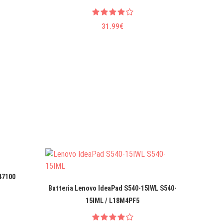
31.99€
47100
Batteria
Batteria Lenovo IdeaPad S540-15IWL S540-
15IML / L18M4PF5