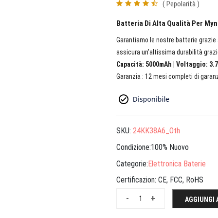
( Pepolarità )
Batteria Di Alta Qualità Per My
Garantiamo le nostre batterie grazie a
assicura un’altissima durabilità grazi
Capacità: 5000mAh | Voltaggio: 3.7
Garanzia : 12 mesi completi di garanz
SKU:
24KK38A6_Oth
Condizione:100% Nuovo
Categorie:
Elettronica Baterie
Certificazion:
CE, FCC, RoHS
-
+
AGGIUNGI 