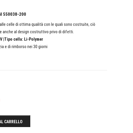
eil 550038-200
lle celle di ottima qualità con le quali sono costruite, ciò
e anche al design costruttivo privo di difetti.
V |Tipo cella: Li-Polymer
ia e di rimborso nei 30 giorni
i
AL CARRELLO