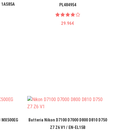
r 1AS85A
Batteri
PL484954
Mob
29.96€
Ba
B MX500EG
Batteria Nikon D7100 D7000 D800 D810 D750
Z7 Z6 V1 / EN-EL15B