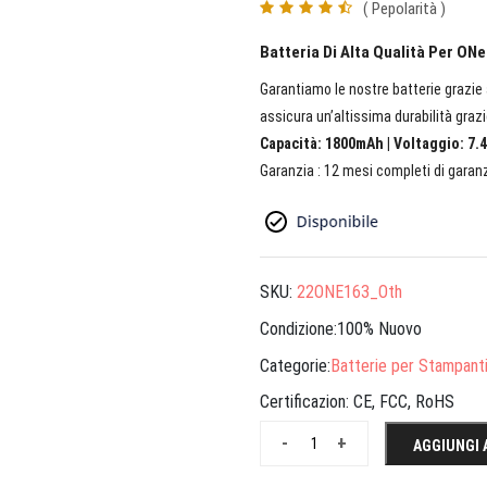
( Pepolarità )
Batteria Di Alta Qualità Per ON
Garantiamo le nostre batterie grazie a
assicura un’altissima durabilità grazi
Capacità: 1800mAh | Voltaggio: 7.4
Garanzia : 12 mesi completi di garanz
SKU:
22ONE163_Oth
Condizione:100% Nuovo
Categorie:
Batterie per Stampant
Certificazion:
CE, FCC, RoHS
-
+
AGGIUNGI 