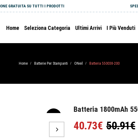
ONE GRATUITA SU TUTTI I PRODOTTI
SPE
Home
Seleziona Categoria
Ultimi Arrivi
I Più Venduti
Home
Batterie Per Stampanti
ONeil
Batteria 550038-200
/
/
/
Batteria 1800mAh 55
-20%
40.73€
50.91€