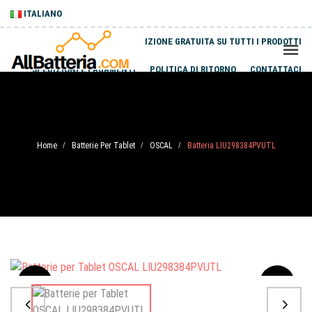
ITALIANO
SPEDIZIONE GRATUITA SU TUTTI I PRODOTTI
SPEDIZIONI E PAGAMENTI
POLITICA DI RITORNO
CONTATTACI
Home
Batterie Per Tablet
OSCAL
Batteria LIU298384PVUTL
/
/
/
Sale
-20%