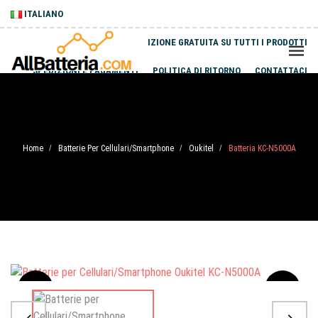
ITALIANO
SPEDIZIONE GRATUITA SU TUTTI I PRODOTTI
SPEDIZIONI E PAGAMENTI
POLITICA DI RITORNO
CONTATTACI
Home
Batterie Per Cellulari/Smartphone
Oukitel
Batteria KC-N5000A
/
/
/
Sale
-20%