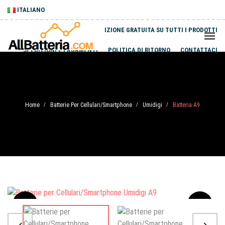
ITALIANO
SPEDIZIONE GRATUITA SU TUTTI I PRODOTTI
SPEDIZIONI E PAGAMENTI
POLITICA DI RITORNO
CONTATTACI
Home
Batterie Per Cellulari/Smartphone
Umidigi
Batteria A9
/
/
/
Sale
-20%