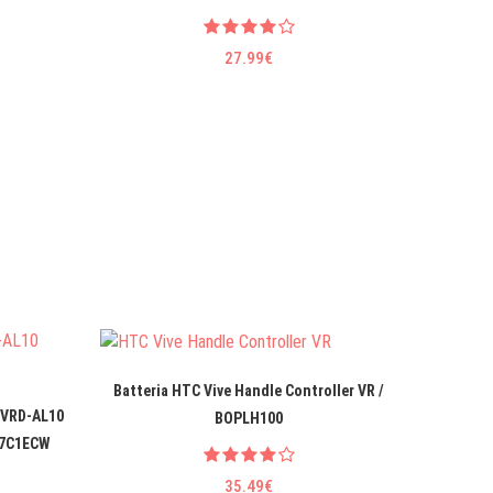
27.99€
Batteria HTC Vive Handle Controller VR /
Batte
 VRD-AL10
BOPLH100
A7C1ECW
35.49€