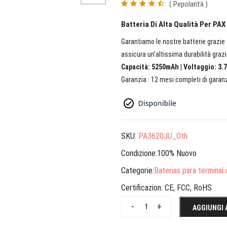
( Pepolarità )
Batteria Di Alta Qualità Per PAX
Garantiamo le nostre batterie grazie a
assicura un’altissima durabilità grazi
Capacità: 5250mAh | Voltaggio: 3.7
Garanzia : 12 mesi completi di garanz
SKU:
PA3620JU_Oth
Condizione:100% Nuovo
Categorie:
Baterias para termina
Certificazion:
CE, FCC, RoHS
-
+
AGGIUNGI 