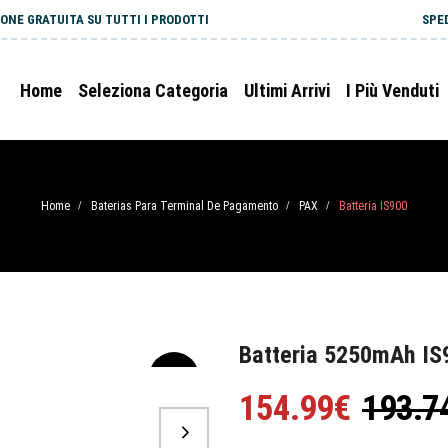
ONE GRATUITA SU TUTTI I PRODOTTI
SPE
Home
Seleziona Categoria
Ultimi Arrivi
I Più Venduti
Home
Baterias Para Terminal De Pagamento
PAX
Batteria IS900
/
/
/
Batteria 5250mAh IS
-20%
154.99€
193.7