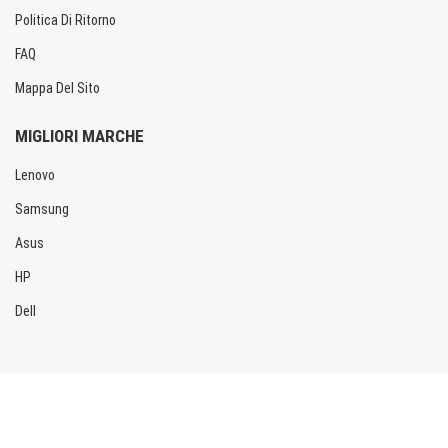
Politica Di Ritorno
FAQ
Mappa Del Sito
MIGLIORI MARCHE
Lenovo
Samsung
Asus
HP
Dell
Copyright © 2026 Allbatteria.com. Tutti i diritti riservati.