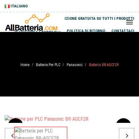
ITALIANO
SPEDIZIONE GRATUITA SU TUTTI I PRODOTTI
SPEDIZIONI E PAGAMENTI
POLITICA DI RITORNO
CONTATTACI
Home
Batterie Per PLC
Panasonic
Batteria BR-AGCF2R
/
/
/
Sale
-20%