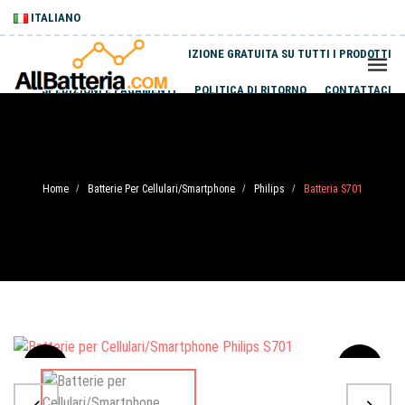
ITALIANO
SPEDIZIONE GRATUITA SU TUTTI I PRODOTTI
SPEDIZIONI E PAGAMENTI
POLITICA DI RITORNO
CONTATTACI
Home
Batterie Per Cellulari/Smartphone
Philips
Batteria S701
/
/
/
Sale
-20%