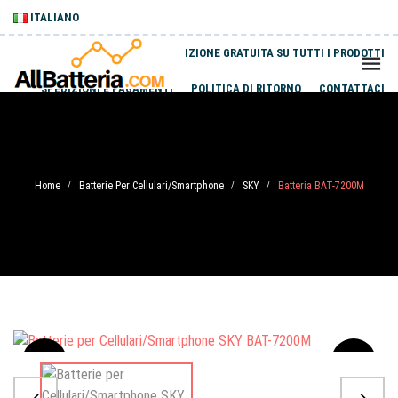
ITALIANO
SPEDIZIONE GRATUITA SU TUTTI I PRODOTTI
SPEDIZIONI E PAGAMENTI
POLITICA DI RITORNO
CONTATTACI
Home
Batterie Per Cellulari/Smartphone
SKY
Batteria BAT-7200M
/
/
/
Sale
-20%