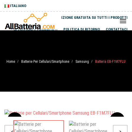
ITALIANO
SPEDIZIONE GRATUITA SU TUTTI I PRODOTTI
SPEDIZIONI E PAGAMENTI
POLITICA DI RITORNO
CONTATTACI
Home
Batterie Per Cellulari/Smartphone
Samsung
Batteria EB-F1M7FLU
/
/
/
Sale
-20%