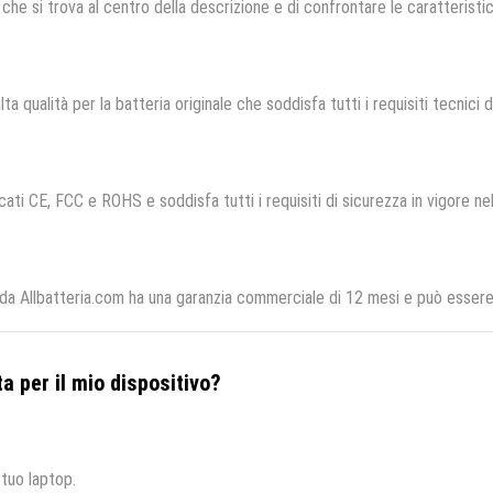
che si trova al centro della descrizione e di confrontare le caratteristich
ta qualità per la batteria originale che soddisfa tutti i requisiti tecnici di
cati CE, FCC e ROHS e soddisfa tutti i requisiti di sicurezza in vigore ne
a Allbatteria.com ha una garanzia commerciale di 12 mesi e può essere r
a per il mio dispositivo?
 tuo laptop.