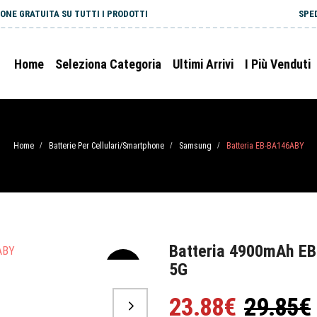
ONE GRATUITA SU TUTTI I PRODOTTI
SPE
Home
Seleziona Categoria
Ultimi Arrivi
I Più Venduti
Home
Batterie Per Cellulari/Smartphone
Samsung
Batteria EB-BA146ABY
/
/
/
Batteria 4900mAh E
5G
-20%
23.88€
29.85€