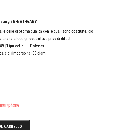
Samsung EB-BA146ABY
lle celle di ottima qualità con le quali sono costruite, ciò
e anche al design costruttivo privo di difetti.
5V |Tipo cella: Li-Polymer
ia e di rimborso nei 30 giorni
/Smartphone
AL CARRELLO