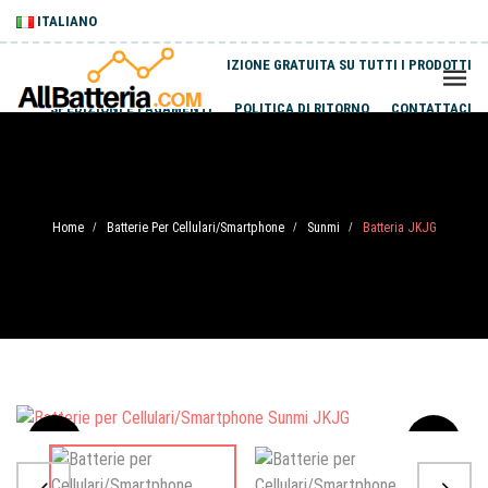
ITALIANO
SPEDIZIONE GRATUITA SU TUTTI I PRODOTTI
SPEDIZIONI E PAGAMENTI
POLITICA DI RITORNO
CONTATTACI
Home
Batterie Per Cellulari/Smartphone
Sunmi
Batteria JKJG
/
/
/
Sale
-20%