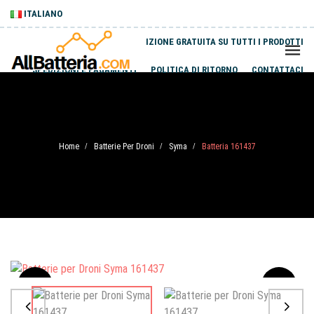
ITALIANO
SPEDIZIONE GRATUITA SU TUTTI I PRODOTTI
SPEDIZIONI E PAGAMENTI
POLITICA DI RITORNO
CONTATTACI
Home
Batterie Per Droni
Syma
Batteria 161437
/
/
/
Sale
-20%