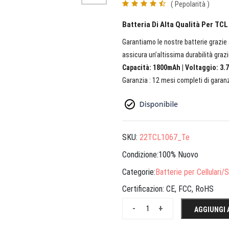
( Pepolarità )
Batteria Di Alta Qualità Per TC
Garantiamo le nostre batterie grazie a
assicura un’altissima durabilità grazi
Capacità: 1800mAh | Voltaggio: 3.7
Garanzia : 12 mesi completi di garanz
SKU:
22TCL1067_Te
Condizione:100% Nuovo
Categorie:
Batterie per Cellulari
Certificazion:
CE, FCC, RoHS
-
+
AGGIUNGI 