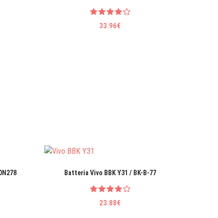
33.96€
20N278
Batteria Vivo BBK Y31 / BK-B-77
Batteri
S
23.88€