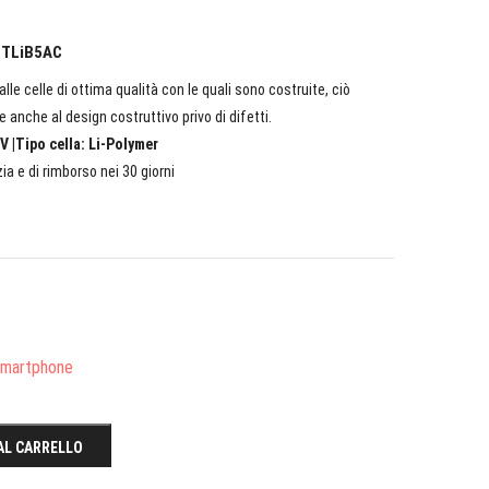
L TLiB5AC
lle celle di ottima qualità con le quali sono costruite, ciò
e anche al design costruttivo privo di difetti.
V |Tipo cella: Li-Polymer
ia e di rimborso nei 30 giorni
/Smartphone
AL CARRELLO