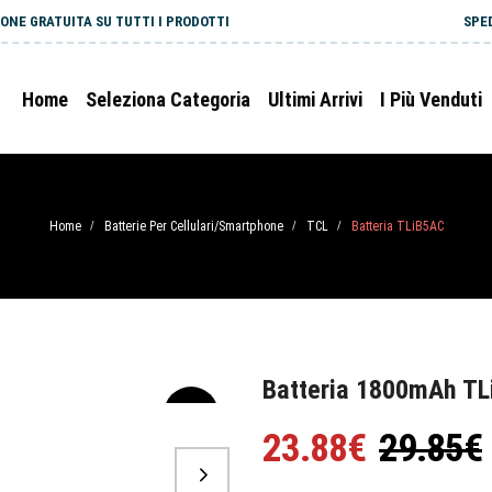
ONE GRATUITA SU TUTTI I PRODOTTI
SPE
Home
Seleziona Categoria
Ultimi Arrivi
I Più Venduti
Home
Batterie Per Cellulari/Smartphone
TCL
Batteria TLiB5AC
/
/
/
Batteria 1800mAh TL
-20%
23.88€
29.85€