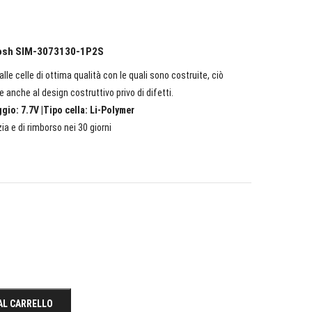
oposh SIM-3073130-1P2S
lle celle di ottima qualità con le quali sono costruite, ciò
e anche al design costruttivo privo di difetti.
io: 7.7V |Tipo cella: Li-Polymer
ia e di rimborso nei 30 giorni
AL CARRELLO