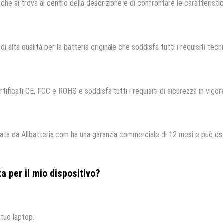
che si trova al centro della descrizione e di confrontare le caratteristich
i alta qualità per la batteria originale che soddisfa tutti i requisiti tecnic
tificati CE, FCC e ROHS e soddisfa tutti i requisiti di sicurezza in vigor
a da Allbatteria.com ha una garanzia commerciale di 12 mesi e può esse
a per il mio dispositivo?
 tuo laptop.