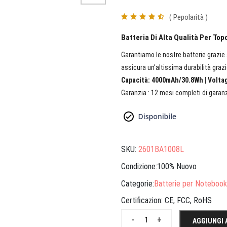
( Pepolarità )
Batteria Di Alta Qualità Per T
Garantiamo le nostre batterie grazie a
assicura un’altissima durabilità grazi
Capacità: 4000mAh/30.8Wh | Voltagg
Garanzia : 12 mesi completi di garanz
SKU:
2601BA1008L
Condizione:100% Nuovo
Categorie:
Batterie per Notebook
Certificazion:
CE, FCC, RoHS
-
+
AGGIUNGI 