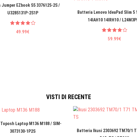
a Jumper EZbook S5 3376125-2S /
Batteria Lenovo IdeaPad Slim 5
U3285131P-2S1P
14IAH10 14IRH10 / L24M3P
49.99€
59.99€
VISTI DI RECENTE
 Toposh Laptop M136 M188 / SIM-
Batteria Ikusi 2303692 TM70/1 
3073130-1P2S