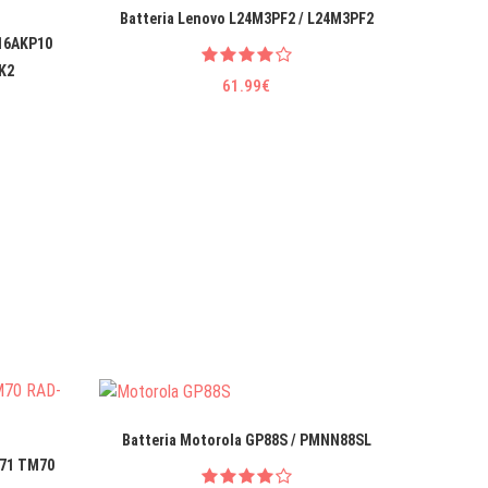
Batteria Lenovo L24M3PF2 / L24M3PF2
Batteri
 16AKP10
K2
61.99€
Batteria Motorola GP88S / PMNN88SL
T71 TM70
Batteri