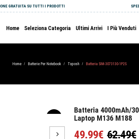
ONE GRATUITA SU TUTTI I PRODOTTI
SPE
Home
Seleziona Categoria
Ultimi Arrivi
I Più Venduti
Home
Batterie Per Notebook
Toposh
Batteria SIM-3073130-1P2S
/
/
/
Batteria 4000mAh/3
Laptop M136 M188
-20%
49.99€
62.49€