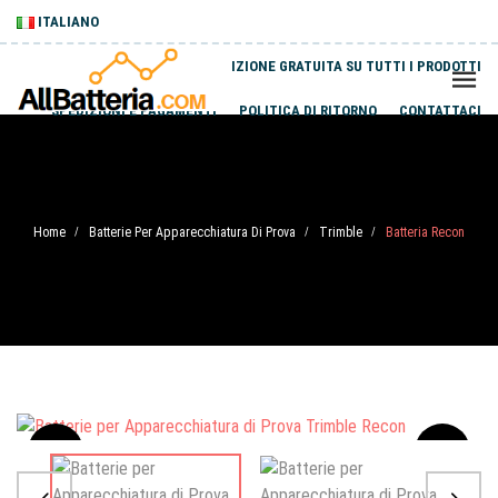
ITALIANO
SPEDIZIONE GRATUITA SU TUTTI I PRODOTTI
SPEDIZIONI E PAGAMENTI
POLITICA DI RITORNO
CONTATTACI
Home
Batterie Per Apparecchiatura Di Prova
Trimble
Batteria Recon
/
/
/
Sale
-20%