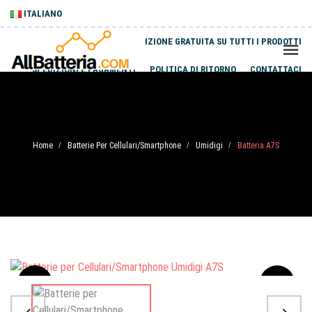
ITALIANO
SPEDIZIONE GRATUITA SU TUTTI I PRODOTTI
SPEDIZIONI E PAGAMENTI
POLITICA DI RITORNO
CONTATTACI
Home
Batterie Per Cellulari/Smartphone
Umidigi
Batteria A7S
/
/
/
Sale
-20%