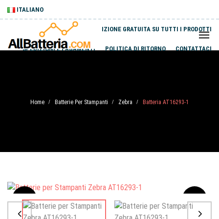
ITALIANO
SPEDIZIONE GRATUITA SU TUTTI I PRODOTTI
SPEDIZIONI E PAGAMENTI
POLITICA DI RITORNO
CONTATTACI
Home
Batterie Per Stampanti
Zebra
Batteria AT16293-1
/
/
/
Sale
-20%