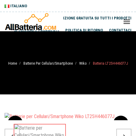
ITALIANO
SPEDIZIONE GRATUITA SU TUTTI I PRODOTTI
SPEDIZIONI E PAGAMENTI
POLITICA DI RITORNO
CONTATTACI
Home
Batterie Per Cellulari/Smartphone
Wiko
Batteria LT25H446077J
/
/
/
Sale
-20%