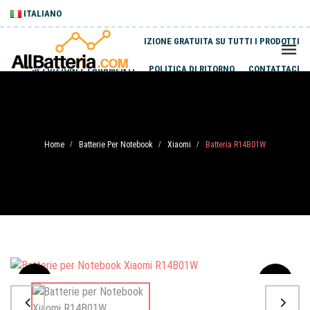
ITALIANO
SPEDIZIONE GRATUITA SU TUTTI I PRODOTTI
SPEDIZIONI E PAGAMENTI
POLITICA DI RITORNO
CONTATTACI
Home
Batterie Per Notebook
Xiaomi
Batteria R14B01W
/
/
/
Sale
-20%