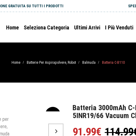
ONE GRATUITA SU TUTTI I PRODOTTI
SPE
Home
Seleziona Categoria
Ultimi Arrivi
I Più Venduti
Home
Batterie Per Aspirapolvere, Robot
Balmuda
Batteria C-B110
/
/
/
Batteria 3000mAh C
5INR19/66 Vacuum C
-20%
91.99€
114.99