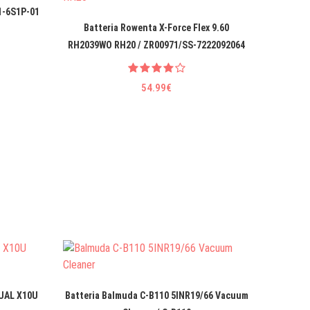
1-6S1P-01
Batteri
Batteria Rowenta X-Force Flex 9.60
RH2039WO RH20 / ZR00971/SS-7222092064
54.99€
DUAL X10U
Batteria Balmuda C-B110 5INR19/66 Vacuum
Batte