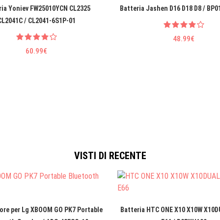
ria Yoniev FW25010YCN CL2325
Batteria Jashen D16 D18 D8 / BP0
CL2041C / CL2041-6S1P-01
48.99€
60.99€
VISTI DI RECENTE
ore per Lg XBOOM GO PK7 Portable
Batteria HTC ONE X10 X10W X10