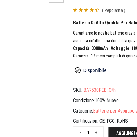
( Pepolarità )
Batteria Di Alta Qualità Per Ba
Garantiamo le nostre batterie grazie a
assicura un’altissima durabilità grazi
Capacità: 3000mAh | Voltaggio: 18V
Garanzia : 12 mesi completi di garanz
SKU:
BA7530FEB_Oth
Condizione:100% Nuovo
Categorie:
Batterie per Aspirapol
Certificazion:
CE, FCC, RoHS
-
+
AGGIUNGI 