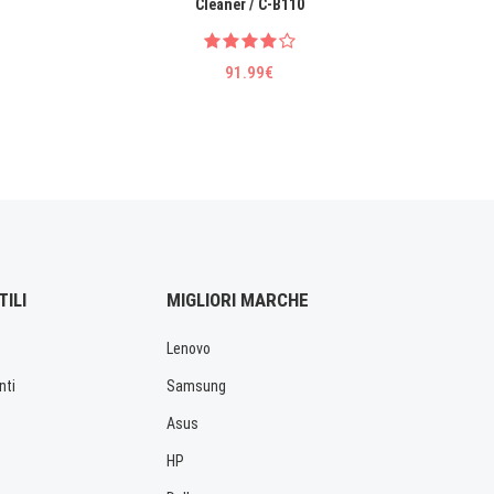
Cleaner / C-B110
Educati
91.99€
TILI
MIGLIORI MARCHE
Lenovo
nti
Samsung
Asus
HP