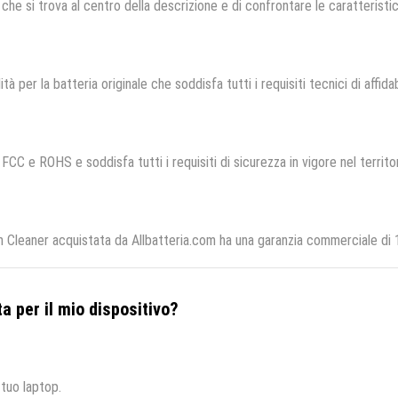
che si trova al centro della descrizione e di confrontare le caratteristich
tà per la batteria originale che soddisfa tutti i requisiti tecnici di affida
 FCC e ROHS e soddisfa tutti i requisiti di sicurezza in vigore nel territ
leaner acquistata da Allbatteria.com ha una garanzia commerciale di 12
a per il mio dispositivo?
 tuo laptop.