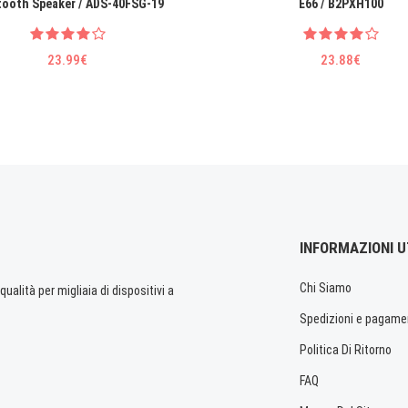
tooth Speaker / ADS-40FSG-19
E66 / B2PXH100
23.99€
23.88€
INFORMAZIONI U
Chi Siamo
ualità per migliaia di dispositivi a
Spedizioni e pagame
Politica Di Ritorno
FAQ