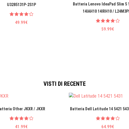
Batteria Lenovo IdeaPad Slim 5
U3285131P-2S1P
14IAH10 14IRH10 / L24M3P
49.99€
59.99€
VISTI DI RECENTE
atteria Other JKXR / JKXR
Batteria Dell Latitude 14 5421 54
41.99€
64.99€