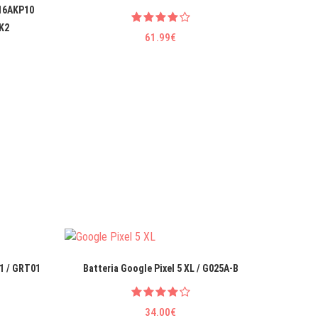
 16AKP10
K2
61.99€
31 / GRT01
Batteria Google Pixel 5 XL / G025A-B
Batteri
34.00€