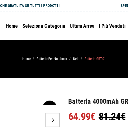
ONE GRATUITA SU TUTTI I PRODOTTI
SPE
Home
Seleziona Categoria
Ultimi Arrivi
I Più Venduti
Home
Batterie Per Notebook
Dell
Batteria GRT01
/
/
/
Batteria 4000mAh GR
-20%
64.99€
81.24€