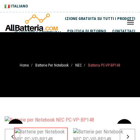
ITALIANO
SPEDIZIONE GRATUITA SU TUTTI I PRODOTTI
SPEDIZIONI E PAGAMENTI
POLITICA DI RITORNO
CONTATTACI
Home
Batterie Per Notebook
NEC
Batteria PC-VP-BP148
/
/
/
Sale
-20%