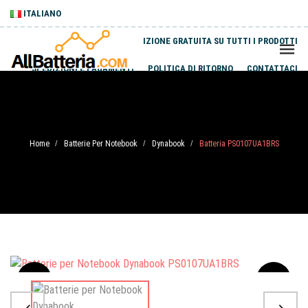
ITALIANO
SPEDIZIONE GRATUITA SU TUTTI I PRODOTTI
SPEDIZIONI E PAGAMENTI
POLITICA DI RITORNO
CONTATTACI
Home
Batterie Per Notebook
Dynabook
Batteria PS0107UA1BRS
/
/
/
Sale
-20%