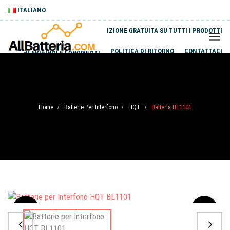
ITALIANO
SPEDIZIONE GRATUITA SU TUTTI I PRODOTTI
SPEDIZIONI E PAGAMENTI
POLITICA DI RITORNO
CONTATTACI
Home
Batterie Per Interfono
HQT
Batteria BL1101
/
/
/
Sale
-20%