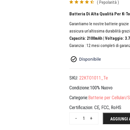
( Pepolarità )
Batteria Di Alta Qualità Per K-T
Garantiamo le nostre batterie grazie a
assicura un’altissima durabilità grazi
Capacità: 2100mAh | Voltaggio: 3.7
Garanzia : 12 mesi completi di garanz
SKU:
22KTO1011_Te
Condizione:100% Nuovo
Categorie:
Batterie per Cellulari
Certificazion:
CE, FCC, RoHS
-
+
AGGIUNGI 