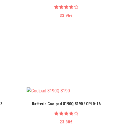
33.96€
93
Batteria Coolpad 8190Q 8190 / CPLD-16
Batteria
23.88€