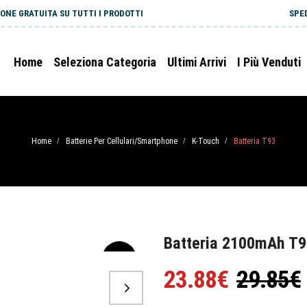
ONE GRATUITA SU TUTTI I PRODOTTI
SPE
Home
Seleziona Categoria
Ultimi Arrivi
I Più Venduti
Home
Batterie Per Cellulari/Smartphone
K-Touch
Batteria T93
/
/
/
Batteria 2100mAh T9
-20%
23.88€
29.85€