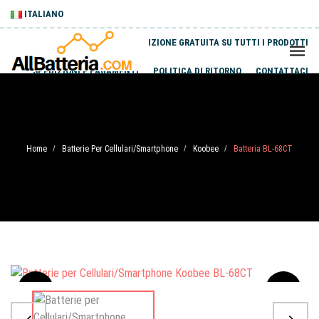
ITALIANO
SPEDIZIONE GRATUITA SU TUTTI I PRODOTTI
SPEDIZIONI E PAGAMENTI
POLITICA DI RITORNO
CONTATTACI
Home
Batterie Per Cellulari/Smartphone
Koobee
Batteria BL-68CT
/
/
/
Sale
-20%