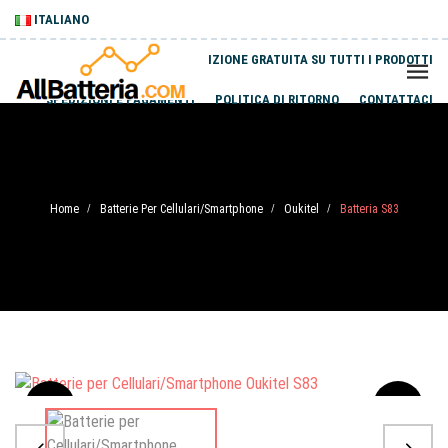
ITALIANO
SPEDIZIONE GRATUITA SU TUTTI I PRODOTTI
SPEDIZIONI E PAGAMENTI
POLITICA DI RITORNO
CONTATTACI
Home
Batterie Per Cellulari/Smartphone
Oukitel
Batteria S83
/
/
/
Sale
-20%