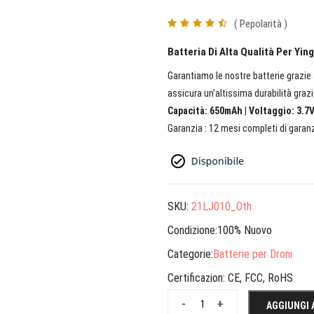
( Pepolarità )
Batteria Di Alta Qualità Per Yi
Garantiamo le nostre batterie grazie a
assicura un’altissima durabilità grazi
Capacità: 650mAh | Voltaggio: 3.7V
Garanzia : 12 mesi completi di garanz
SKU:
21LJ010_Oth
Condizione:100% Nuovo
Categorie:
Batterie per Droni
Certificazion:
CE, FCC, RoHS
-
+
AGGIUNGI 