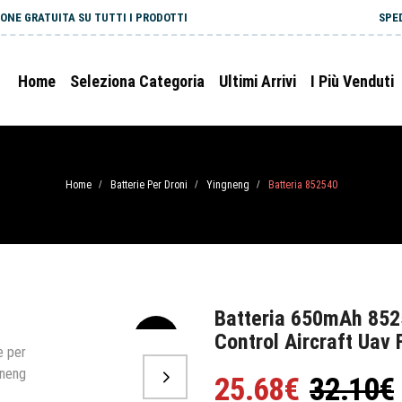
ONE GRATUITA SU TUTTI I PRODOTTI
SPE
Home
Seleziona Categoria
Ultimi Arrivi
I Più Venduti
Home
Batterie Per Droni
Yingneng
Batteria 852540
/
/
/
Batteria 650mAh 852
Control Aircraft Uav
-20%
25.68€
32.10€