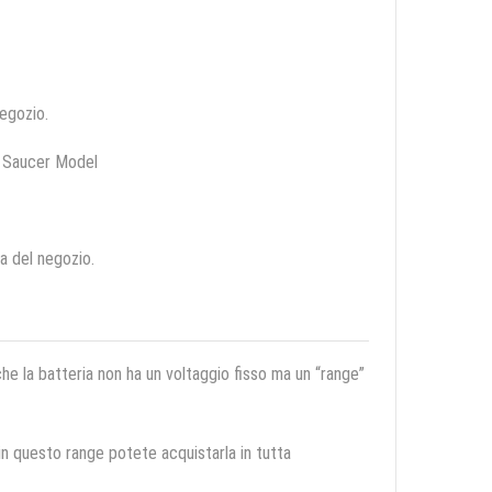
negozio.
g Saucer Model
ca del negozio.
 che la batteria non ha un voltaggio fisso ma un “range”
 in questo range potete acquistarla in tutta