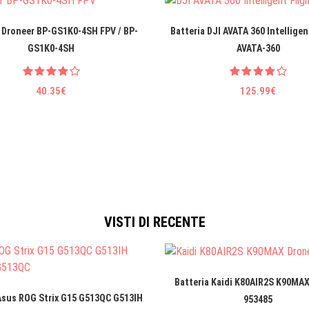
 Droneer BP-GS1K0-4SH FPV / BP-
Batteria DJI AVATA 360 Intelligent
GS1K0-4SH
AVATA-360
40.35€
125.99€
VISTI DI RECENTE
Batteria Kaidi K80AIR2S K90MAX
Asus ROG Strix G15 G513QC G513IH
953485