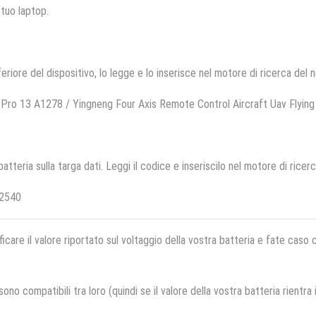
 tuo laptop.
feriore del dispositivo, lo legge e lo inserisce nel motore di ricerca del 
ro 13 A1278 / Yingneng Four Axis Remote Control Aircraft Uav Flyin
 batteria sulla targa dati. Leggi il codice e inseriscilo nel motore di ricer
52540
ficare il valore riportato sul voltaggio della vostra batteria e fate caso
no compatibili tra loro (quindi se il valore della vostra batteria rientra